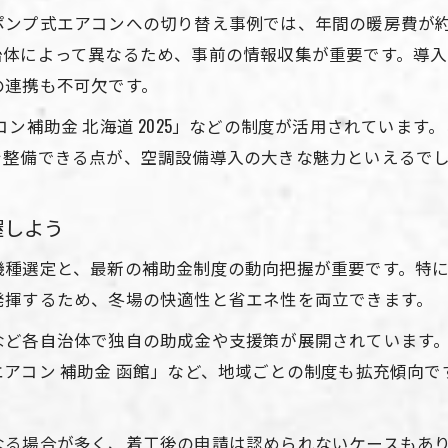
寒冷地向け空調設備選びの決め手を解説
ンプ式エアコンへの切り替え事例では、年間の暖房費が約
空調設備の性能と冬の暖房効果の関係性
治体によって異なるため、事前の情報収集が重要です。導
北海道の気候に合う空調設備の特長とは
の連携も不可欠です。
空調設備選択時の省エネ性と補助金要件の確認
ン補助金 北海道 2025」などの制度が活用されていま
灯油暖房から空調設備への切り替えポイント
を整備できる点が、空調設備導入の大きな魅力といえるで
空調設備で目指す北海道の暖房費削減術
空調設備活用で暖房費を抑える具体策
握しよう
省エネ空調設備による光熱費削減の実例
機種選定と、最新の補助金制度の動向把握が重要です。特
補助金利用で実現する暖房費節約のコツ
発揮するため、冬場の快適性と省エネ性を両立できます。
灯油から空調設備へ切り替えた節約体験
各自治体で独自の助成金や支援策が展開されています。202
空調設備選びで得する暖房費ダウン術
川」「エアコン 補助金 函館」など、地域ごとの制度も拡充傾
冬の快適生活に役立つ空調設備施策まとめ
空調設備施策が冬の快適生活に与える効果
なる場合が多く、着工後の申請は認められないケースもあ