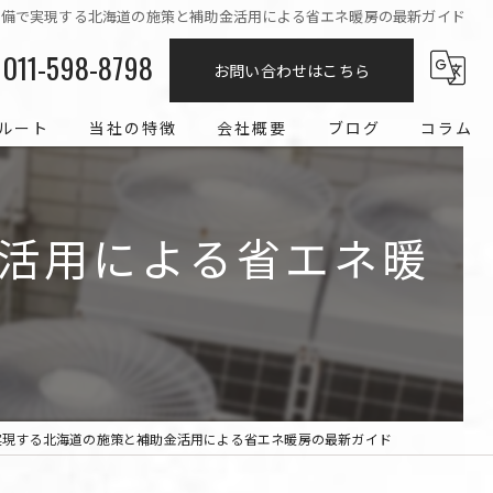
設備で実現する北海道の施策と補助金活用による省エネ暖房の最新ガイド
011-598-8798
お問い合わせはこちら
ルート
当社の特徴
会社概要
ブログ
コラム
エアコン
活用による省エネ暖
求人
冷媒配管
工事
経験者
実現する北海道の施策と補助金活用による省エネ暖房の最新ガイド