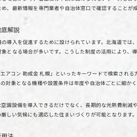
補助金と空調設備で快適な冬を過ごす方法
ため、最新情報を専門業者や自治体窓口で確認することが
空調設備の工夫で冬の暮らしが快適に変化
省エネ空調設備導入で得られる冬の安心感
徹底解説
空調設備施策を活用した暖房環境の改善例
備の導入を促進するために設けられています。北海道では
空調設備更新で叶える光熱費と環境配慮
対象となる場合が多いです。こうした制度の活用により、
空調設備更新による光熱費節約と環境貢献
省エネ空調設備で実現するCO2削減の方法
や「エアコン 助成金 札幌」といったキーワードで検索され
空調設備の最新技術で快適と省エネを両立
金の対象となる機種や設置条件は年度や自治体ごとに細か
お問い合わせはこちら
お問い合わせはこちら
補助金活用で進める空調設備の環境配慮
空調設備更新が叶える持続可能な暮らし
な空調設備を導入できるだけでなく、長期的な光熱費削減
の厳しい気候にも適応した住まいづくりが可能となります
活用法