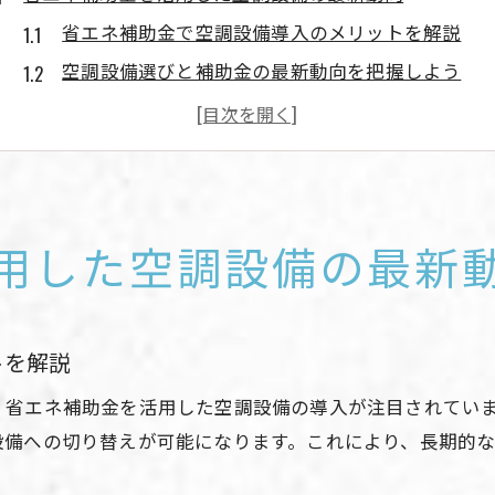
省エネ補助金で空調設備導入のメリットを解説
空調設備選びと補助金の最新動向を把握しよう
エアコン補助金と空調設備の関係性を徹底解説
北海道向け省エネ補助金と空調設備の活用法
家庭用空調設備に適用できる補助金の種類
エアコン補助金の北海道施策を紐解く
用した空調設備の最新
エアコン補助金の北海道施策と空調設備導入例
空調設備で利用できるエアコン補助金を解説
札幌市などのエアコン助成制度と空調設備の選択
トを解説
個人向け空調設備補助金の北海道施策とは
、省エネ補助金を活用した空調設備の導入が注目されてい
エアコン補助金2025に向けた空調設備の選び方
備への切り替えが可能になります。これにより、長期的な
寒冷地で空調設備を選ぶ際の重要ポイント