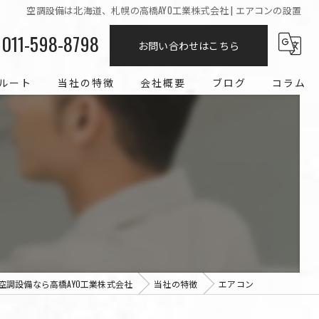
空調設備は北海道、札幌の高橋AYO工業株式会社 | エアコンの設置
011-598-8798
お問い合わせはこちら
ルート
当社の特徴
会社概要
ブログ
コラム
エアコン
求人
冷媒配管
工事
経験者
空調設備なら高橋AYO工業株式会社
当社の特徴
エアコン