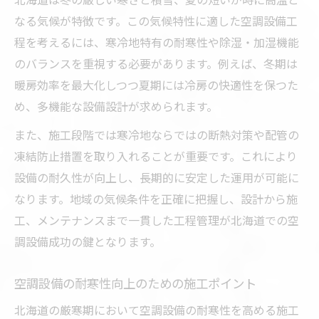
積雪対策が求められる空調設備工程の重要
なる気候が特徴です。この気候特性に適した空調設備工
性
程を考えるには、寒冷地特有の耐寒性や除湿・加湿機能
空調設備選びで重視すべき北海道仕様の条
のバランスを重視する必要があります。例えば、冬期は
件
暖房効率を最大化しつつ夏期には冷房の快適性を保つた
空調設備工程における省エネ意識の高まり
め、多機能な設備設計が求められます。
快適な空間実現に不可欠な北海道仕様の工
また、施工段階では寒冷地ならではの断熱対策や配管の
程
凍結防止措置を取り入れることが重要です。これにより
省エネ重視派が選ぶ空調設備の導入手順
設備の耐久性が向上し、長期的に安定した運用が可能に
省エネ型空調設備導入の基本工程を解説
なります。地域の気候条件を正確に把握し、設計から施
北海道の省エネ需要と空調設備選定のコツ
工、メンテナンスまで一貫した工程管理が北海道での空
空調設備工程で押さえるべき省エネポイン
調設備成功の鍵となります。
ト
施工現場で実践したい空調設備省エネ対策
空調設備の耐寒性向上のための施工ポイント
省エネ重視の空調設備導入で得られる効果
北海道の厳寒期において空調設備の耐寒性を高める施工