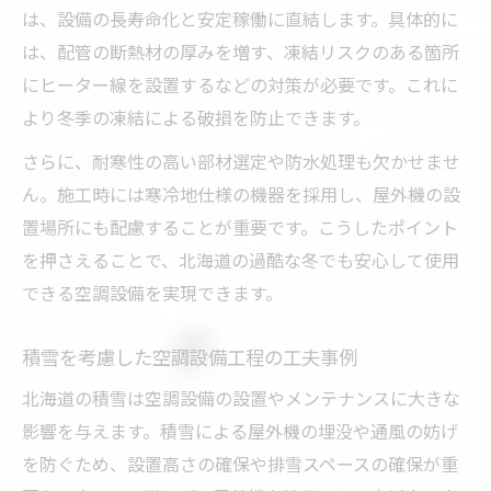
北海道における最新空調設備工事事情
は、設備の長寿命化と安定稼働に直結します。具体的に
は、配管の断熱材の厚みを増す、凍結リスクのある箇所
北海道の最新空調設備導入動向とその背景
にヒーター線を設置するなどの対策が必要です。これに
空調設備工事で注目される新技術と工程
より冬季の凍結による破損を防止できます。
最新空調設備がもたらす施工工程の変化
さらに、耐寒性の高い部材選定や防水処理も欠かせませ
空調設備会社選びに役立つ北海道の最新情
ん。施工時には寒冷地仕様の機器を採用し、屋外機の設
報
置場所にも配慮することが重要です。こうしたポイント
空調設備工程の自動化・効率化最新事例
を押さえることで、北海道の過酷な冬でも安心して使用
積雪と寒さを克服する施工ポイント徹底解説
できる空調設備を実現できます。
積雪対策を考慮した空調設備工程の秘訣
寒冷地で役立つ空調設備の保温施工方法
積雪を考慮した空調設備工程の工夫事例
空調設備工程で重視すべき耐久性の確保
北海道の積雪は空調設備の設置やメンテナンスに大きな
積雪地域での空調設備トラブル防止策
影響を与えます。積雪による屋外機の埋没や通風の妨げ
寒さ対策に有効な空調設備選定のポイント
を防ぐため、設置高さの確保や排雪スペースの確保が重