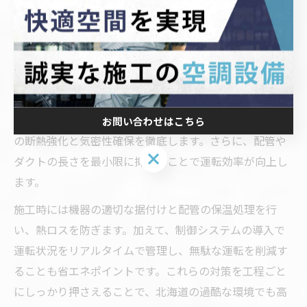
案を受けることも、最適な選定につながります。
空調設備工程で押さえるべき省エネポイント
空調設備の工程で省エネを実現するには、設計段階での
断熱性能の向上と機器の最適配置が重要です。断熱不良
は熱損失を招き、省エネ効果を大きく損なうため、建物
お問い合わせはこちら
の断熱強化と気密性確保を徹底します。さらに、配管や
お問い合わせはこちら
ダクトの長さを最小限に抑えることで運転効率が向上し
ます。
施工時には機器の適切な据付けと配管の保温処理を行
い、熱ロスを防ぎます。加えて、制御システムの導入で
運転状況をリアルタイムで管理し、無駄な運転を削減す
ることも省エネポイントです。これらの対策を工程ごと
にしっかり押さえることで、北海道の過酷な環境でも高