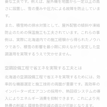
空調設備工程が建物の快適性に与える影響
要な工夫です。例えば、屋外機を地面から一定以上の高
さに設置し、雪の重みや圧力による故障を防止していま
空調設備工程が室内環境に及ぼす効果とは
す。
快適性向上のための空調設備工程の工夫
また、積雪時の排水対策として、屋外配管の傾斜や凍結
空調設備工程による湿度・温度管理の重要
防止のための保温施工も工夫されています。これらの事
性
例は、実際に北海道内での施工経験から得られたノウハ
省エネと快適性を両立する工程設計のポイ
ウであり、積雪の影響を最小限に抑えながら安定した空
ント
調運用を実現するうえで欠かせません。
空調設備工程の違いが快適性に与える差
空調設備工程で省エネを実現する工夫とは
北海道の空調設備工程で省エネを実現するためには、効
率的な機器選定と施工技術の両面が重要です。高効率の
インバーター式エアコンの採用や、熱回収システムの導
入によりエネルギー消費を抑制できます。これにより光
熱費の削減と環境負荷低減の両立が可能となります。