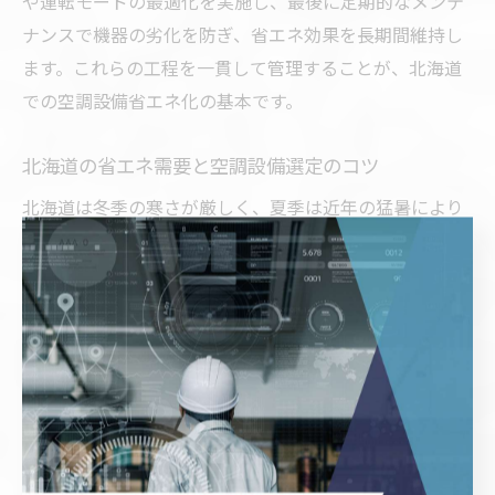
や運転モードの最適化を実施し、最後に定期的なメンテ
ナンスで機器の劣化を防ぎ、省エネ効果を長期間維持し
ます。これらの工程を一貫して管理することが、北海道
での空調設備省エネ化の基本です。
北海道の省エネ需要と空調設備選定のコツ
北海道は冬季の寒さが厳しく、夏季は近年の猛暑により
冷暖房のエネルギー消費が大きい地域です。そのため、
省エネ需要が非常に高く、空調設備を選ぶ際には寒冷地
対応の性能と高効率運転が求められます。特に、寒冷地
仕様のヒートポンプは暖房効率が優れており、積雪や凍
結対策が施されたモデルを選ぶことがポイントです。
また、室内の快適性を保つために、温度だけではなく湿
度管理や換気機能も考慮した機器選定が必要です。省エ
ネ補助金制度の活用や、地元で実績のある施工業者の提