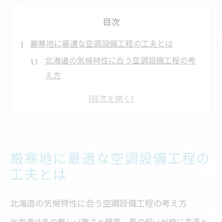
目次
厳寒地に最適な空調設備工程の工夫とは
北海道の気候特性に合う空調設備工程の考
え方
空調設備の耐寒性向上のための施工ポイン
ト
積雪を考慮した空調設備工程の工夫事例
空調設備工程で省エネを実現する工夫とは
厳寒地に最適な空調設備工程の
快適性を高める空調設備の工程管理方法
工夫とは
空調設備の工程を北海道仕様で考える理由
北海道特有の寒冷気候と空調設備工程の関
北海道の気候特性に合う空調設備工程の考え方
係
北海道は冬の厳しい寒さと積雪、夏の短いが時に高温と