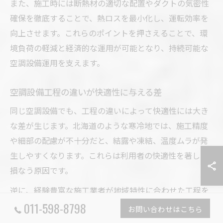
また、施工時には断熱材の適切な配置やダクトの気密性
確保を徹底することで、熱ロスを最小化し、運転効率を
向上させます。これらのポイントを押さえることで、環
境負荷の軽減と経済的な運用が可能となり、持続可能な
空調設備運用を支えます。
空調設備工程の違いが快適性に与える差
同じ空調設備でも、工程の違いによって快適性には大き
な差が生じます。北海道のような寒冷地では、施工精度
や細部の配慮が不十分だと、結露や凍結、温度ムラが発
生しやすくなります。これらは利用者の快適性を著しく
損なう原因です。
逆に、経験豊富な施工業者が地域特性に合わせた工程を
011-598-8798
実施すれば、長期間にわたり安定した性能を発揮し、快
お問い合わせはこちら
適な室内環境を維持できます。失敗例として、断熱不足