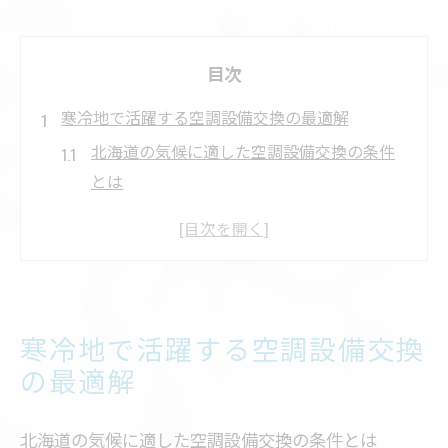
目次
寒冷地で活躍する空調設備交換の最適解
北海道の気候に適した空調設備交換の条件
とは
空調設備選びで注意したい寒冷地特有の課
題
北海道で求められる空調設備の省エネ性能
空調設備交換で快適な冬を実現するポイン
寒冷地で活躍する空調設備交換
ト
の最適解
失敗しない空調設備交換のタイミングと方
法
北海道の気候に適した空調設備交換の条件とは
北海道の住まいに合う空調設備アップデート術