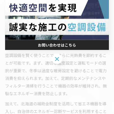
さらに、補助金や自治体の支援制度を活用することで初
期費用の負担を軽減でき、導入のハードルが下がりま
す。実際に補助金を利用した事例では、数万円から十数
万円の支援を受けて交換を実現し、光熱費の節約効果で
数年以内に元が取れるケースも報告されています。
お問い合わせはこちら
空調設備で実現できる賢い光熱費節約術
空調設備を賢く使うことで、さらに光熱費を節約するこ
お問い合わせはこちら
とが可能です。まず、適切な温度設定と運転モードの選
択が重要で、冬季は過度な暖房設定を避けることで電力
消費を抑えられます。加えて、定期的なメンテナンスや
フィルター清掃を行うことで機器の効率が維持され、無
駄なエネルギー消費を防止します。
加えて、北海道の補助金制度を活用して省エネ機器を導
入し、自治体のエネルギー診断サービスを利用すること