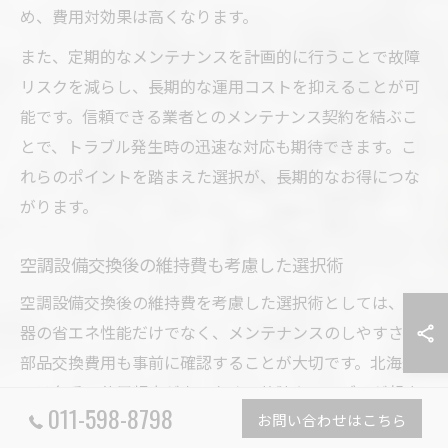
め、費用対効果は高くなります。
また、定期的なメンテナンスを計画的に行うことで故障
リスクを減らし、長期的な運用コストを抑えることが可
能です。信頼できる業者とのメンテナンス契約を結ぶこ
とで、トラブル発生時の迅速な対応も期待できます。こ
れらのポイントを踏まえた選択が、長期的なお得につな
がります。
空調設備交換後の維持費も考慮した選択術
空調設備交換後の維持費を考慮した選択術としては、機
器の省エネ性能だけでなく、メンテナンスのしやすさや
部品交換費用も事前に確認することが大切です。北海道
では冬季の使用頻度が高いため、故障やトラブルが起き
011-598-8798
お問い合わせはこちら
た際の修理コストが家計に与える影響は大きいと言えま