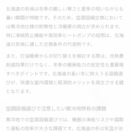
住宅タイプ別に考える空調設備のアップデ
北海道の気候は冬季の厳しい寒さと夏季の短いながらも
ート方法
暑い期間が特徴です。そのため、空調設備交換において
は寒冷地仕様の耐寒性と冷暖房の両立が求められます。
北海道ならではの空調設備活用アイデアを
特に凍結防止機能や高効率ヒートポンプの採用は、北海
紹介
道の気候に適した交換条件の代表例です。
空調設備アップデートで叶う快適な室内環
境
また、灯油暖房からの切り替えを検討する際は、光熱費
削減効果だけでなく、冬季の暖房能力の安定性も重要視
空調設備アップデート時の省エネ重視ポイ
すべきポイントです。北海道の長い冬に耐えうる設備選
ント
びが、快適な室内環境と経済的メリットを両立させる鍵
交換時に押さえたい空調設備の選定基準
となります。
光熱費削減なら空調設備交換に注目を
空調設備交換が光熱費削減に直結する理由
空調設備選びで注意したい寒冷地特有の課題
北海道で選ぶべき省エネ空調設備の特徴
寒冷地での空調設備選びでは、機器の凍結リスクや霜取
光熱費の比較で見える空調設備交換のメリ
り運転の効率が大きな課題です。北海道の冬は気温が氷