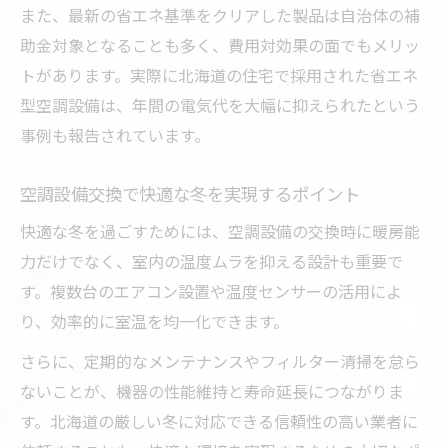
また、最新の省エネ基準をクリアした製品は自治体の補
北海道の冬に強い空調設備の選び方
助金対象となることも多く、費用対効果の面でもメリッ
快適性重視した空調設備交換のポイント解
トがあります。実際に北海道の住宅で採用された省エネ
説
型空調設備は、年間の電気代を大幅に抑えられたという
空調設備で暖房効率を高める方法とは
事例も報告されています。
空調設備交換時の失敗しない選定基準
空調設備交換を成功させる費用対効果の考え方
空調設備交換で快適な冬を実現するポイント
空調設備交換の費用対効果を正しく把握す
快適な冬を過ごすためには、空調設備の交換時に暖房能
る方法
力だけでなく、室内の温度ムラを抑える設計も重要で
北海道で空調設備交換のコストを抑える秘
す。複数台のエアコン設置や温度センサーの活用によ
訣
り、効率的に室温を均一化できます。
長期的にお得な空調設備交換のポイント
さらに、定期的なメンテナンスやフィルター清掃を怠ら
空調設備交換後の維持費も考慮した選択術
ないことが、機器の性能維持と寿命延長につながりま
費用対効果が高い空調設備交換のタイミン
す。北海道の厳しい冬に対応できる信頼性の高い業者に
グ