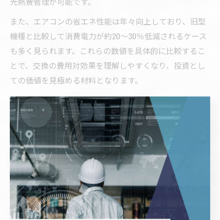
光熱費管理が可能です。
また、エアコンの省エネ性能は年々向上しており、旧型
機種と比較して消費電力が約20〜30％低減されるケース
も多く見られます。これらの数値を具体的に比較するこ
とで、交換の費用対効果を理解しやすくなり、投資とし
ての価値を見極める材料となります。
空調設備交換による家計への具体的効果
空調設備の交換は、光熱費削減だけでなく家計全体に具
体的な効果をもたらします。まず、月々の燃料費や電気
代が安定的に抑えられるため、年間の生活費の見通しが
立てやすくなります。特に北海道の冬場は灯油代が高騰
しやすいため、電気暖房への切り替えは家計管理におい
て大きなメリットです。