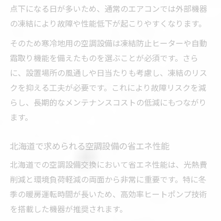
ット
点下になる日が多いため、通常のエアコンでは外部機器
空調設備交換による家計への具体的効果
の凍結により故障や性能低下が起こりやすくなります。
空調設備で実現できる賢い光熱費節約術
そのため寒冷地用の空調設備は凍結防止ヒーターや自動
補助金活用で叶える空調設備の省エネ化
霜取り機能を備えたものを選ぶことが必須です。さら
空調設備交換時に利用できる補助金制度の
に、設置場所の風通しや日当たりも考慮し、凍結のリス
基礎
クを抑える工夫が必要です。これにより故障リスクを減
北海道で知っておきたい空調設備の補助金
らし、長期的なメンテナンスコストの低減にもつながり
情報
ます。
省エネ化を後押しする最新空調設備交換の
北海道で求められる空調設備の省エネ性能
補助金活用術
補助金申請時に重視すべき空調設備の条件
北海道での空調設備交換において省エネ性能は、光熱費
削減と環境負荷軽減の両面から非常に重要です。特に冬
補助金と空調設備交換で負担を減らす方法
季の暖房運転時間が長いため、高効率ヒートポンプ技術
冬の快適性向上を目指す空調設備選びの秘訣
を搭載した機器が推奨されます。
空調設備の選択で冬の快適度が変わる理由