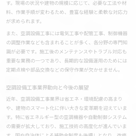
す。現場の状況や建物の規模に応じて、必要な工法や材
転職や独立を考えるなら注目の空調設備
料、作業手順が変わるため、豊富な経験と柔軟な対応力
空調設備工事業界で転職が有利な理由
が求められます。
空調設備工事で独立開業を目指すポイント
また、空調設備工事には電気工事や配管工事、制御機器
空調設備工事業界のキャリアアップ戦略
の調整作業なども含まれることが多く、各分野の専門知
識が必要です。施工後のメンテナンスやトラブル対応も
空調設備工事経験者が独立時に準備すべき
重要な業務の一つであり、長期的な設備運用のためには
こと
定期点検や部品交換などの保守作業が欠かせません。
空調設備工事業者の選び方と転職成功の秘
訣
空調設備工事業界動向と今後の展望
近年、空調設備工事業界は省エネ・環境配慮の高まり
や、建物のスマート化に伴い大きな変革期を迎えていま
す。特に省エネルギー型の空調機器や自動制御システム
の需要が拡大しており、施工技術の高度化が進んでいま
す。国や自治体による補助金制度も後押しとなり、改修