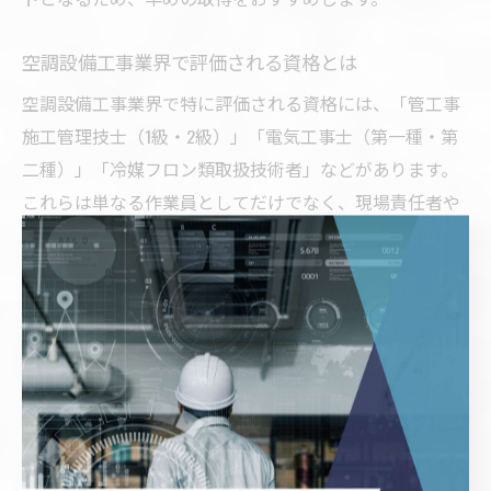
空調設備工事業界で評価される資格とは
空調設備工事業界で特に評価される資格には、「管工事
施工管理技士（1級・2級）」「電気工事士（第一種・第
二種）」「冷媒フロン類取扱技術者」などがあります。
これらは単なる作業員としてだけでなく、現場責任者や
施工管理者としての役割を担うために必須とされていま
す。
管工事施工管理技士は、空調設備工事の施工計画や安全
管理、品質管理まで幅広く対応できる能力を証明する資
格です。また、電気工事士は空調機器の電源工事や配線
作業に欠かせません。冷媒フロン類取扱技術者は、環境
保護の観点から冷媒ガスの適切な管理・処理が求められ
る現代の現場で重宝されています。