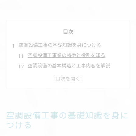
目次
空調設備工事の基礎知識を身につける
空調設備工事業の特徴と役割を知る
空調設備の基本構造と工事内容を解説
空調設備工事業界動向と今後の展望
空調設備工事の種類と業種の違いを理解
空調設備工事が必要となる建物や場面
資格取得で広がる空調設備のキャリア
空調設備工事の基礎知識を身に
空調設備工事に必要な主な資格一覧
つける
空調設備工事の資格取得ルートと学習法