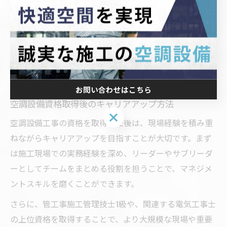
これらの資格を複数取得している技術者は、現場での評
価が高く、さまざまな空調設備工事の案件に対応できる
ため、業界内での活躍の場が広がります。資格取得の際
は、将来のキャリアプランや担当したい業務内容に合わ
せて優先順位を考えると良いでしょう。
お問い合わせはこちら
空調設備資格取得後のキャリアアップ方法
お問い合わせはこちら
空調設備工事の資格を取得した後は、現場経験を積み重
ねながらキャリアアップを目指すことが大切です。まず
は施工現場での実務経験を深め、リーダーやサブリーダ
ーとしてチームをまとめる役割を担うことで、マネジメ
ントスキルを磨くことができます。
さらに、管工事施工管理技士1級や、関連する電気工事士
の上位資格を取得することで、より大規模な現場や重要