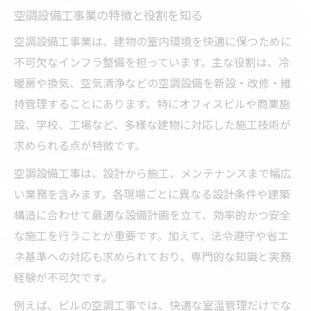
空調設備工事資格がキャリア形成に与える
空調設備工事業の特徴と役割を知る
影響
空調設備工事業は、建物の室内環境を快適に保つために
空調設備工事業界で評価される資格とは
不可欠なインフラ整備を担っています。主な役割は、冷
空調設備資格取得後のキャリアアップ方法
暖房や換気、空気清浄などの空調設備を新設・改修・維
空調設備工事の一連の流れを解説
持管理することにあります。特にオフィスビルや商業施
空調設備工事の施工前準備と見積もりの流
設、学校、工場など、多様な建物に対応した施工技術が
れ
求められる点が特徴です。
空調設備工事の設計から施工までの手順
空調設備工事は、設計から施工、メンテナンスまで幅広
空調設備の配管・電気工事のポイント
い業務を含みます。各現場ごとに異なる設計条件や建築
空調設備工事の試運転と最終チェック
構造に合わせて最適な設備計画を立て、効率的かつ安全
空調設備工事後の保守・メンテナンス体制
な施工を行うことが重要です。加えて、法令遵守や省エ
ネ基準への対応も求められており、専門的な知識と実務
現場で求められる空調設備の技術力
経験が不可欠です。
空調設備工事の現場で必要な基本技術
例えば、ビルの空調工事では、快適な室温管理だけでな
空調設備工事の先輩が語る技術向上のコツ