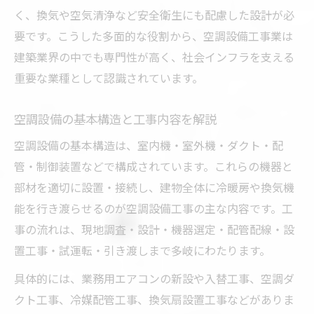
く、換気や空気清浄など安全衛生にも配慮した設計が必
空調設備工事に不可欠な安全対策と法令知
要です。こうした多面的な役割から、空調設備工事業は
識
建築業界の中でも専門性が高く、社会インフラを支える
空調設備工事現場で活きる最新の工具と機
重要な業種として認識されています。
器
空調設備工事における配管・ダクト技術の
空調設備の基本構造と工事内容を解説
重要性
空調設備の基本構造は、室内機・室外機・ダクト・配
未経験から挑戦できる空調設備工事
管・制御装置などで構成されています。これらの機器と
空調設備工事の未経験者でもできる仕事内
部材を適切に設置・接続し、建物全体に冷暖房や換気機
容
能を行き渡らせるのが空調設備工事の主な内容です。工
空調設備工事求人で注目すべき募集要項
事の流れは、現地調査・設計・機器選定・配管配線・設
空調設備工事で未経験から成長する方法
置工事・試運転・引き渡しまで多岐にわたります。
空調設備工事で取得しやすい入門資格
具体的には、業務用エアコンの新設や入替工事、空調ダ
未経験者が知っておくべき空調設備工事の
クト工事、冷媒配管工事、換気扇設置工事などがありま
流れ