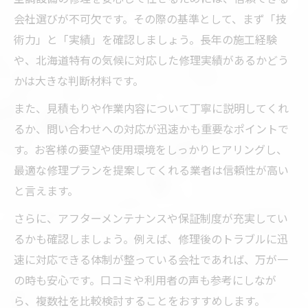
会社選びが不可欠です。その際の基準として、まず「技
北海道の気候に適した空調設備修理の工夫
術力」と「実績」を確認しましょう。長年の施工経験
とは
や、北海道特有の気候に対応した修理実績があるかどう
省エネ診断を活用した空調設備修理の進め
かは大きな判断材料です。
方
安心して修理を任せるための技術力チェック法
また、見積もりや作業内容について丁寧に説明してくれ
るか、問い合わせへの対応が迅速かも重要なポイントで
空調設備修理会社の技術力を見抜くポイン
す。お客様の要望や使用環境をしっかりヒアリングし、
ト
最適な修理プランを提案してくれる業者は信頼性が高い
修理実績からわかる空調設備技術者の信頼
と言えます。
度
さらに、アフターメンテナンスや保証制度が充実してい
空調設備修理の見積内容で技術力を判断す
るかも確認しましょう。例えば、修理後のトラブルに迅
る
速に対応できる体制が整っている会社であれば、万が一
最新設備に対応できる空調設備修理会社の
の時も安心です。口コミや利用者の声も参考にしなが
特徴
ら、複数社を比較検討することをおすすめします。
技術力と対応力を兼ね備えた空調設備修理