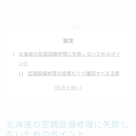
目次
北海道の空調設備修理に失敗しないためのポイ
ント
空調設備修理の見積もりで確認すべき注意
点
北海道の気候に適した空調設備修理方法と
は
信頼できる空調設備会社選びの基準を解説
北海道の空調設備修理に失敗し
空調設備修理でよくあるトラブルと対策ポ
ないためのポイント
イント