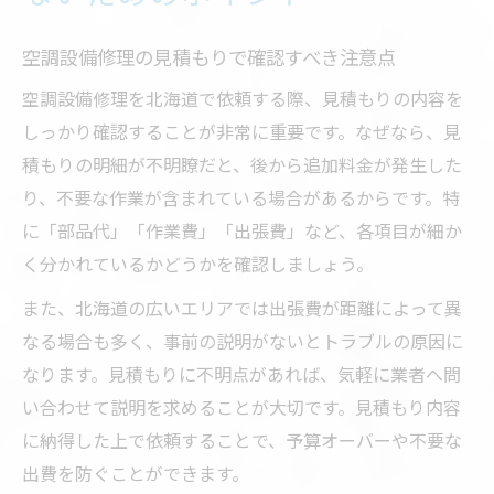
空調設備修理の依頼先で重視すべき技術力
とは
空調設備修理の見積もりで確認すべき注意点
業務用空調設備の修理依頼時に気をつけたい点
空調設備修理を北海道で依頼する際、見積もりの内容を
業務用空調設備修理の依頼前に確認すべき
しっかり確認することが非常に重要です。なぜなら、見
内容
積もりの明細が不明瞭だと、後から追加料金が発生した
り、不要な作業が含まれている場合があるからです。特
空調設備修理会社の対応力と実績を見極め
に「部品代」「作業費」「出張費」など、各項目が細か
る方法
く分かれているかどうかを確認しましょう。
コストパフォーマンスを高める空調設備修
理のコツ
また、北海道の広いエリアでは出張費が距離によって異
なる場合も多く、事前の説明がないとトラブルの原因に
業務に支障を出さない空調設備修理のタイ
なります。見積もりに不明点があれば、気軽に業者へ問
ミング
い合わせて説明を求めることが大切です。見積もり内容
空調設備修理後のアフターサービスの重要
に納得した上で依頼することで、予算オーバーや不要な
性を解説
出費を防ぐことができます。
空調設備の突然の故障を防ぐための対策とは