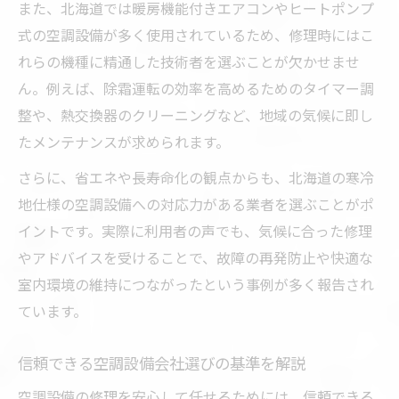
また、北海道では暖房機能付きエアコンやヒートポンプ
る方法
式の空調設備が多く使用されているため、修理時にはこ
空調設備修理の対応速度が信頼性を左右す
れらの機種に精通した技術者を選ぶことが欠かせませ
る理由
ん。例えば、除霜運転の効率を高めるためのタイマー調
技術者の資格や経験が空調設備修理に与え
整や、熱交換器のクリーニングなど、地域の気候に即し
る影響
たメンテナンスが求められます。
空調設備修理会社のサポート体制を重視し
さらに、省エネや長寿命化の観点からも、北海道の寒冷
よう
地仕様の空調設備への対応力がある業者を選ぶことがポ
省エネと長寿命化を叶える修理対応の秘訣
イントです。実際に利用者の声でも、気候に合った修理
空調設備修理で省エネ効果を高める最新技
やアドバイスを受けることで、故障の再発防止や快適な
術
室内環境の維持につながったという事例が多く報告され
長寿命化に直結する空調設備修理のポイン
ています。
ト
信頼できる空調設備会社選びの基準を解説
空調設備修理後のメンテナンスで省エネを
実現
空調設備の修理を安心して任せるためには、信頼できる