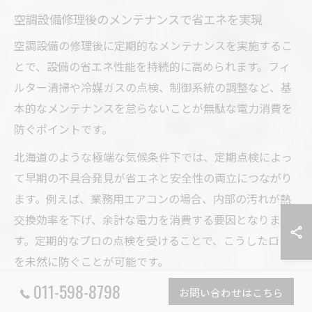
空調設備修理後のメンテナンスで省エネを実現
空調設備の修理後に定期的なメンテナンスを実施するこ
とで、設備の省エネ性能を持続的に高められます。フィ
ルター清掃や冷媒ガスの点検、制御系統の調整など、基
本的なメンテナンスを怠らないことが無駄な電力消費を
防ぐポイントです。
北海道のような極端な気候条件下では、定期点検によっ
て早期の不具合発見が省エネと安全性の両立につながり
ます。例えば、業務用エアコンの場合、内部の汚れが熱
交換効率を下げ、余計な電力を消費する要因となりま
す。定期的なプロの点検を受けることで、こうしたロス
を未然に防ぐことが可能です。
011-598-8798
メンテナンス契約を結ぶことで、トラブル時の迅速な対
お問い合わせはこちら
応やコストダウンも期待できます。修理後の維持管理を