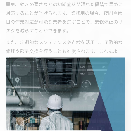
異臭、効きの悪さなどの初期症状が現れた段階で早めに
対応することが挙げられます。業務用の場合、夜間や休
日の作業対応が可能な業者を選ぶことで、業務停止のリ
スクを減らすことができます。
また、定期的なメンテナンスや点検を活用し、予防的な
修理や部品交換を行うことも推奨されます。これによ
り、業務効率を維持しながら、長期的な設備運用が可能
となります。
空調設備修理後のアフターサービスの重要性を解説
空調設備修理後のアフターサービスは、設備の長寿命化
やトラブル再発防止に不可欠です。北海道のような気候
条件下では、修理後の定期点検やメンテナンスが特に重
要となります。アフターサービスの内容や対応力を事前