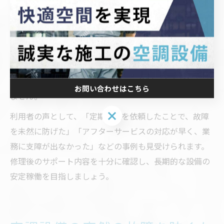
に確認しておきましょう。
アフターサービスには、定期点検の実施や緊急時対応、
修理保証などが含まれます。これにより、万が一の再故
障時にも迅速な対応が期待でき、安心して設備を運用で
きます。特に業務用空調設備では、業務への影響を最小
限に抑えるため、アフターサポート体制の充実が欠かせ
お問い合わせはこちら
ません。
お問い合わせはこちら
利用者の声として、「定期点検を依頼したことで、故障
を未然に防げた」「アフターサービスの対応が早く、業
務に支障が出なかった」などの事例も見受けられます。
修理後のサポート内容を十分に確認し、長期的な設備の
安定稼働を目指しましょう。