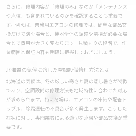
さらに、修理内容が「修理のみ」なのか「メンテナンス
空調設備の定期点検で故障リスクを最小限
や点検」も含まれているのかを確認することも重要で
に抑える
す。例えば、業務用エアコンの修理では、簡単な部品交
北海道の空調設備が故障しやすい理由と対
換だけで済む場合と、機器全体の調整や清掃が必要な場
策
合とで費用が大きく変わります。見積もりの段階で、作
空調設備修理につながる日常の注意ポイン
業範囲と保証内容も明確に把握しておきましょう。
ト
業務用空調設備の寿命を延ばすための管理
北海道の気候に適した空調設備修理方法とは
法
北海道の気候は、冬の厳しい寒さと夏の蒸し暑さが特徴
空調設備修理前に実践したい予防メンテナ
であり、空調設備の修理方法も地域特性に合わせた対応
ンス
が求められます。特に冬場は、エアコンの凍結や配管ト
信頼できる空調設備修理会社を選ぶコツ
ラブル、除霜運転の不具合が多く発生します。こうした
空調設備修理会社の選定で確認すべき実績
症状に対し、専門業者による適切な点検や部品交換が重
とは
要です。
口コミや評判で空調設備修理会社を比較す