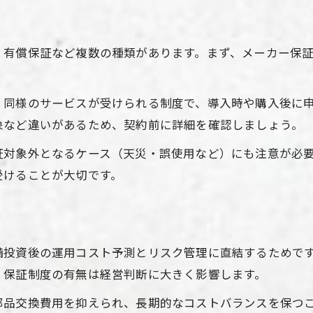
空調設備メーカー保証期間の基本を解説
空調設備延長保証とメーカー保証の違い
空調設備保証期間延長の費用対効果とは
有償保証など複数の種類があります。まず、メーカー保証
空調設備保証期間選択で失敗しない方法
空調設備保証期間を比較する際の視点
、同様のサービスが受けられる制度で、導入時や購入後に
象など違いがあるため、契約前に詳細を確認しましょう。
空調設備の修理費用を抑える保証活用術
空調設備保証を活用した修理費用の節約術
証対象外となるケース（天災・誤使用など）にも注意が必
空調設備修理時の保証範囲を賢く確認
受けることが大切です。
お問い合わせはこちら
お問い合わせはこちら
空調設備保証で修理コストを抑える方法
空調設備の突発的な修理にも保証が役立つ
空調設備保証利用で安心の修理対応を実現
備投資後の運用コスト予測とリスク管理に直結するためで
、保証制度の有無は経営判断に大きく影響します。
部品交換費用を抑えられ、長期的なコストバランスを保つ