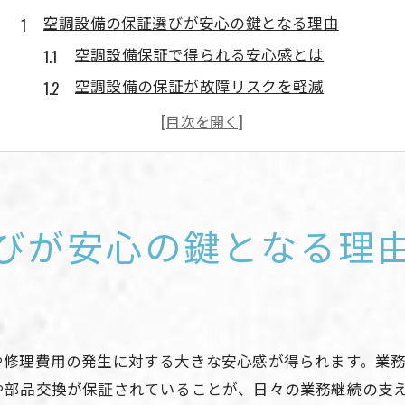
空調設備の保証選びが安心の鍵となる理由
空調設備保証で得られる安心感とは
空調設備の保証が故障リスクを軽減
空調設備保証の基本知識を押さえる
空調設備導入時に保証が重要な理由
空調設備保証の選択が業務効率を左右
延長保証は空調設備に本当に必要か徹底解説
びが安心の鍵となる理
空調設備の延長保証の必要性を見極める
空調設備に延長保証が推奨される場面
延長保証と空調設備の寿命の関係性
空調設備延長保証のメリットと注意点
や修理費用の発生に対する大きな安心感が得られます。業
空調設備保証の延長で得られる安心感
や部品交換が保証されていることが、日々の業務継続の支
故障リスクを減らす空調設備保証のポイント