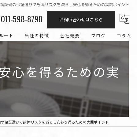
空調設備の保証選びで故障リスクを減らし安心を得るための実践ポイント
011-598-8798
お問い合わせはこちら
ルート
当社の特徴
会社概要
ブログ
コラム
エアコン
安心を得るための実
求人
冷媒配管
工事
経験者
備の保証選びで故障リスクを減らし安心を得るための実践ポイント