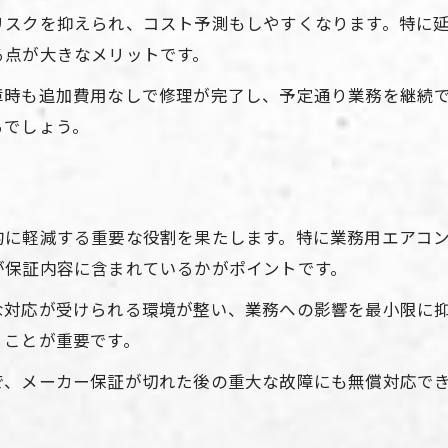
リスクを抑えられ、コスト予測もしやすくなります。特に
空調設備保証で故障リスクを最小限に
る点が大きなメリットです。
空調設備保証選びで重視すべき項目
障時も追加費用なしで修理が完了し、予定通り業務を継続
空調設備の保証対象部品を確認しよう
るでしょう。
保証でカバーできる空調設備の範囲
空調設備保証の修理対応とその流れ
保証内容の違いを知って空調設備管理を最適化
的に軽減する重要な役割を果たします。特に業務用エアコ
空調設備保証内容を比較する重要性
が保証内容に含まれているかがポイントです。
空調設備保証のカバー範囲を理解する
な対応が受けられる環境が整い、業務への影響を最小限に
空調設備各社の保証内容の特徴を見る
くことが重要です。
空調設備管理に合った保証を選ぶ方法
で、メーカー保証が切れた後の重大な故障にも無償対応で
空調設備保証内容と管理コストの関係
メーカー保証期間と延長保証の比較と考え方