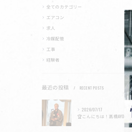
全てのカテゴリー
エアコン
求人
冷媒配管
工事
経験者
最近の投稿
RECENT POSTS
2026/07/17
🏆こんにちは！髙橋AYO工業株式会社です！