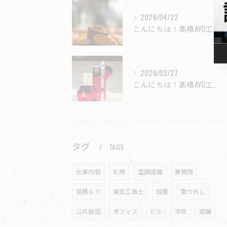
2026/04/22
こんにちは！髙橋AYO工業株式会社です😊
2026/02/27
こんにちは！髙橋AYO工業株式会社です！
タグ
TAGS
仕事内容
札幌
空調設備
業務用
見積もり
電気工事士
設置
取り外し
公共施設
オフィス
ビル
学校
店舗