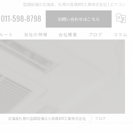
空調設備は北海道、札幌の高橋AYO工業株式会社 | エアコン
011-598-8798
お問い合わせはこちら
ルート
当社の特徴
会社概要
ブログ
コラム
エアコン
求人
冷媒配管
工事
経験者
北海道札幌の空調設備なら高橋AYO工業株式会社
ブログ